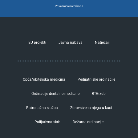
Poveznica na zakone
EU projekti
Javna nabava
Natječaji
Opća/obiteljska medicina
Pedijatrijske ordinacije
Ordinacije dentalne medicine
RTG zubi
Patronažna služba
Zdravstvena njega u kući
Palijativna skrb
Dežurne ordinacije