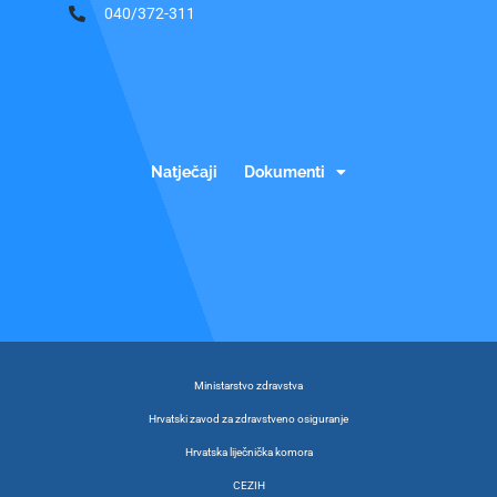
040/372-311
Natječaji
Dokumenti
Ministarstvo zdravstva
Hrvatski zavod za zdravstveno osiguranje
Hrvatska liječnička komora
CEZIH